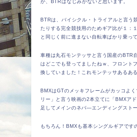
が、BTRはなじみがないと思います。
BTRは、バイシクル・トライアルと言う
たりする完全競技用のためギア比が１：
と同じく前に進まない自転車ばかり乗っ
車種は丸石モンテッサと言う国産のBTR
はどこでも登ってましたねｗ、フロント
換していました！これモンテッサあるあ
BMXはGTのメッキフレームがカッコよ
リー」と言う映画の2本立てに「BMXア
足してメインのネバ―エンディングスト
もちろん！BMXも基本シングルギアです