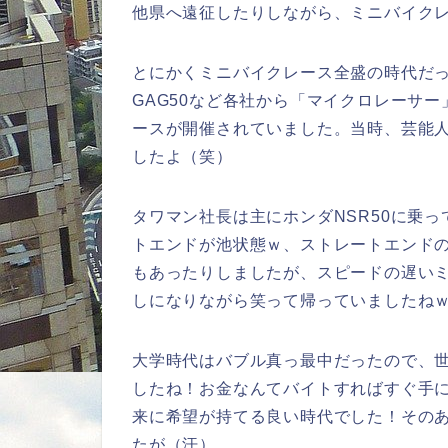
他県へ遠征したりしながら、ミニバイク
とにかくミニバイクレース全盛の時代だった
GAG50など各社から「マイクロレーサ
ースが開催されていました。当時、芸能
したよ（笑）
タワマン社長は主にホンダNSR50に乗
トエンドが池状態ｗ、ストレートエンド
もあったりしましたが、スピードの遅い
しになりながら笑って帰っていましたね
大学時代はバブル真っ最中だったので、
したね！お金なんてバイトすればすぐ手
来に希望が持てる良い時代でした！その
たが（汗）