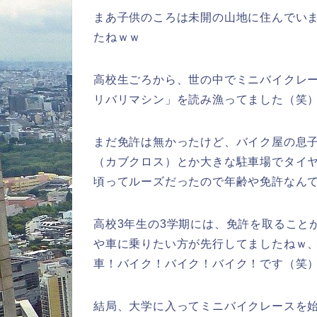
まあ子供のころは未開の山地に住んでい
たねｗｗ
高校生ごろから、世の中でミニバイクレ
リバリマシン」を読み漁ってました（笑
まだ免許は無かったけど、バイク屋の息
（カブクロス）とか大きな駐車場でタイ
頃ってルーズだったので年齢や免許なん
高校3年生の3学期には、免許を取ること
や車に乗りたい方が先行してましたねｗ
車！バイク！バイク！バイク！です（笑
結局、大学に入ってミニバイクレースを