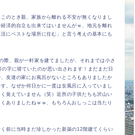
、このとき親、家族から離れる不安が無くなりまし
で経済的自立も出来てはいませんがｗ、地元を離れ
生活にベストな場所に住む」と言う考えの基本にも
しの際、親が一軒家を建てましたが、それまでは小さ
川の字に寝ていたのが思い出されます！まだまだ日
で、友達の家にお風呂がないところもありましたか
です。なぜか何日かに一度は女風呂に入っていまし
よく覚えていません（笑）近所の子供たちも沢山い
よくありましたねｗｗ、もちろんおしっこは当たり
く前に当時まだ珍しかった新築の12階建てくらい