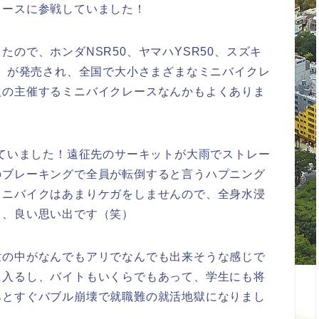
レースに参戦していました！
ので、ホンダNSR50、ヤマハYSR50、スズキ
ー」が発売され、全国で大小さまざまなミニバイクレ
人の主催するミニバイクレースなんかもよくありま
っていました！遠征先のサーキットが大雨でストレー
のブレーキングで全員が転倒すると言うハプニング
ミニバイクはあまりケガをしませんので、全身水浸
ｗ、良い思い出です（笑）
世の中がなんでもアリでなんでも出来そうな感じで
に入るし、バイトもいくらでもあって、学生にも将
あとすぐバブル崩壊で就職難の就活地獄になりまし