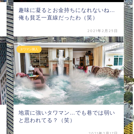
趣味に凝るとお金持ちになれないね…
俺も貧乏一直線だったわ（笑）
日
2021年2月25日
タワマン購入
地震に強いタワマン…でも巷では弱い
と思われてる？（笑）
日
2021年2月17日