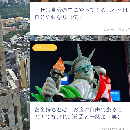
幸せは自分の中にやってくる…不幸は
自分の鏡なり（笑）
2021年2月26
人生について
お金持ちとは…お金に自由であるこ
と！でなければ貧乏と一緒よ（笑）
2021年2月24