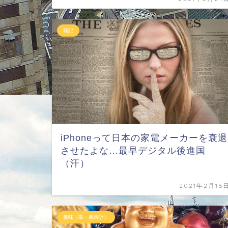
雑記
iPhoneって日本の家電メーカーを衰退
させたよな…最早デジタル後進国
（汗）
2021年2月16
趣味（車・腕時計）