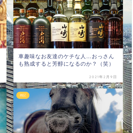
車趣味なお友達のケチな人…おっさん
も熟成すると芳醇になるのか？（笑）
日
2021年2月9日
雑記