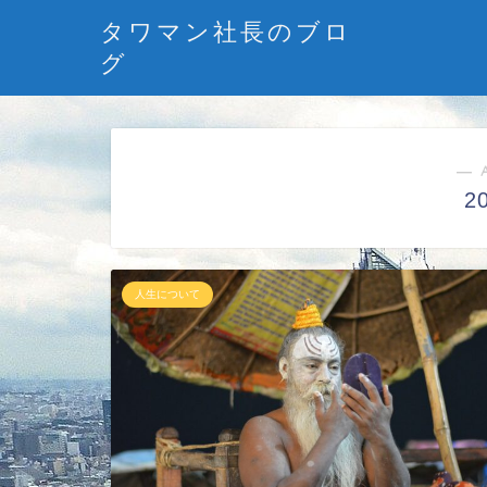
タワマン社長のブロ
グ
― 
2
人生について