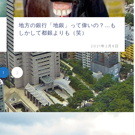
地方の銀行「地銀」って偉いの？…も
しかして都銀よりも（笑）
日
2021年2月8日
1
2