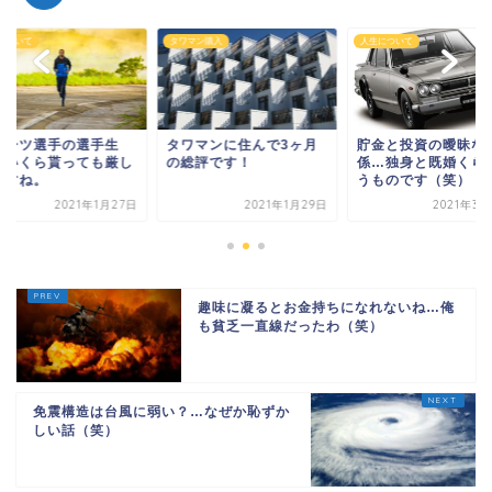
について
タワマン購入
人生について
ポーツ選手の選手生
タワマンに住んで3ヶ月
貯金と投資の曖昧な
…いくら貰っても厳し
の総評です！
係…独身と既婚くら
ですね。
うものです（笑）
2021年1月27日
2021年1月29日
2021年3月
趣味に凝るとお金持ちになれないね…俺
も貧乏一直線だったわ（笑）
免震構造は台風に弱い？…なぜか恥ずか
しい話（笑）