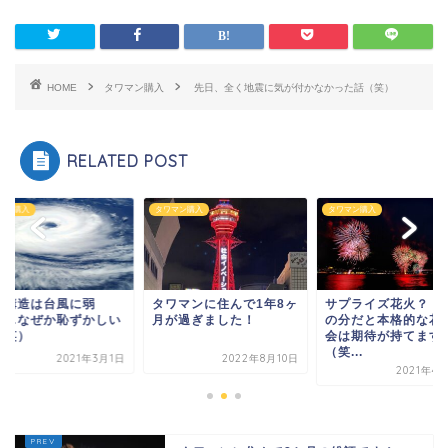
HOME
タワマン購入
先日、全く地震に気が付かなかった話（笑）
RELATED POST
マン購入
タワマン購入
タワマン購入
震構造は台風に弱
タワマンに住んで1年8ヶ
サプライズ花火？！
？…なぜか恥ずかしい
月が過ぎました！
の分だと本格的な花
（笑）
会は期待が持てます
（笑...
2021年3月1日
2022年8月10日
2021年4