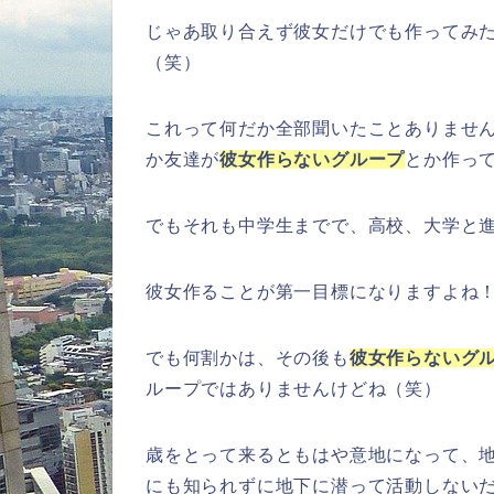
じゃあ取り合えず彼女だけでも作ってみ
（笑）
これって何だか全部聞いたことありませ
か友達が
彼女作らないグループ
とか作っ
でもそれも中学生までで、高校、大学と
彼女作ることが第一目標になりますよね
でも何割かは、その後も
彼女作らないグ
ループではありませんけどね（笑）
歳をとって来るともはや意地になって、
にも知られずに地下に潜って活動しない