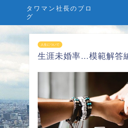
タワマン社長のブロ
グ
人生について
生涯未婚率…模範解答