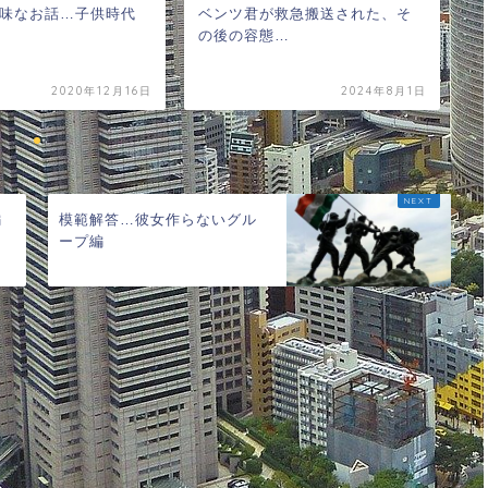
味なお話…子供時代
ベンツ君が救急搬送された、そ
欲
の後の容態…
違
2020年12月16日
2024年8月1日
編
模範解答…彼女作らないグル
ープ編