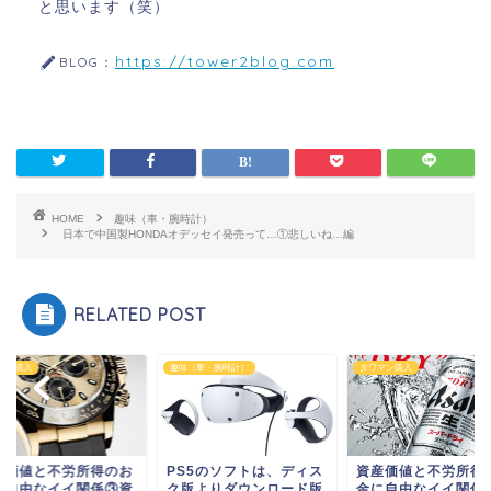
と思います（笑）
https://tower2blog.com
BLOG：
HOME
趣味（車・腕時計）
日本で中国製HONDAオデッセイ発売って…①悲しいね…編
RELATED POST
マン購入
趣味（車・腕時計）
タワマン購入
産価値と不労所得のお
PS5のソフトは、ディス
資産価値と不労所得
に自由なイイ関係③資
ク版よりダウンロード版
金に自由なイイ関係