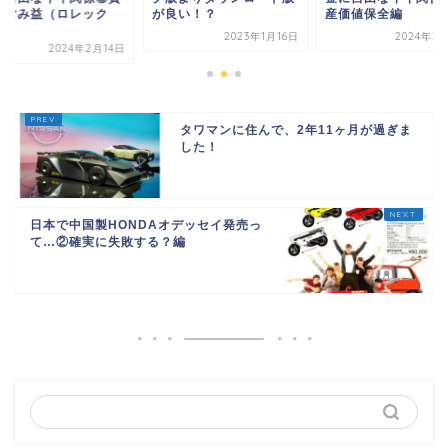
の含み益（ロレック
が良い！？
産価値保全編
.
2023年1月16日
2024年2
2024年2月14日
タワマンに住んで、2年11ヶ月が過ぎま
した！
日本で中国製HONDAオデッセイ発売っ
て…②確実に失敗する？編