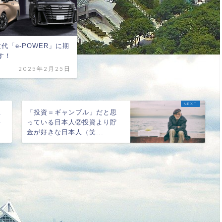
代「e-POWER」に期
す！
2025年2月25日
思
「投資＝ギャンブル」だと思
好
っている日本人②投資より貯
金が好きな日本人（笑...