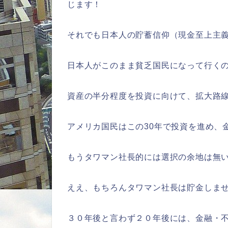
じます！
それでも日本人の貯蓄信仰（現金至上主
日本人がこのまま貧乏国民になって行く
資産の半分程度を投資に向けて、拡大路
アメリカ国民はこの30年で投資を進め、
もうタワマン社長的には選択の余地は無
ええ、もちろんタワマン社長は貯金しま
３０年後と言わず２０年後には、金融・