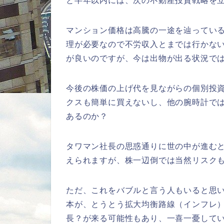
と半年以内には、次の不動産投資戦略を
マンション価格は高騰の一途を辿ってい
理が必要なので不労収入とまでは行かな
が良いのですが、今は出物が出る状況で
今後の株価の上げ代を見ながらの個別投
クスも簡単に買えないし、他の腕時計で
あるのか？
タワマン社長の思惑通りに世の中が進むと
えられますが、株一辺倒では当然リスク
ただ、これをバブルと言う人もいると思い
本が、とうとう拡大均衡路線（インフレ）
長？が来る可能性もあり、一喜一憂して