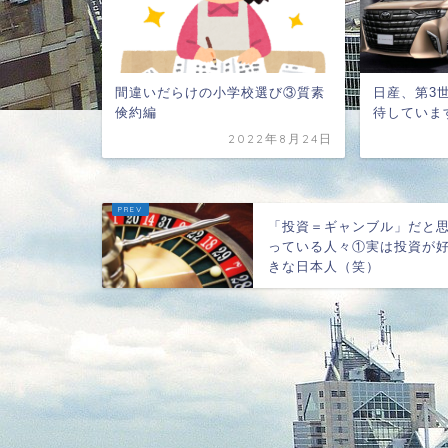
間違いだらけの小学校選び③質素
日産、第3世
倹約編
待していま
2022年8月24日
「投資＝ギャンブル」だと
っている人々①実は投資が
きな日本人（笑）