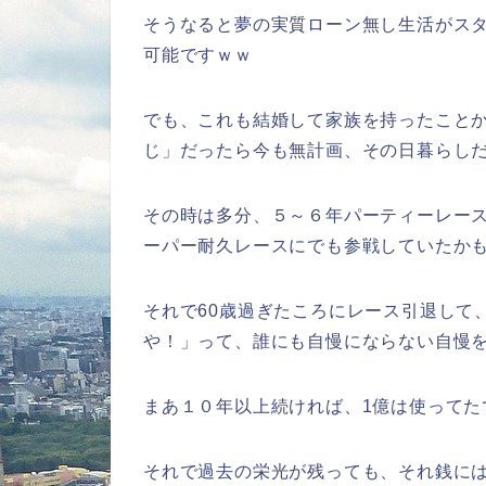
そうなると夢の実質ローン無し生活がス
可能ですｗｗ
でも、これも結婚して家族を持ったこと
じ」だったら今も無計画、その日暮らし
その時は多分、５～６年パーティーレー
ーパー耐久レースにでも参戦していたか
それで60歳過ぎたころにレース引退して
や！」って、誰にも自慢にならない自慢
まあ１０年以上続ければ、1億は使ってた
それで過去の栄光が残っても、それ銭に