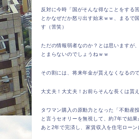
反対に今時「国がそんな得なことをする
とかなぜだか怒り出す始末ｗｗ、まるで
す（苦笑）
ただの情報弱者なのか？とは思いますが
とまらないのでしょうねｗｗ
その割には、将来年金が貰えなくなるの
大丈夫！大丈夫！お前らそんな長くは貰
タワマン購入の原動力となった「不動産投
と言うセオリーを無視して、約7年で結
あと2年で完済し、家賃収入を住宅ローン