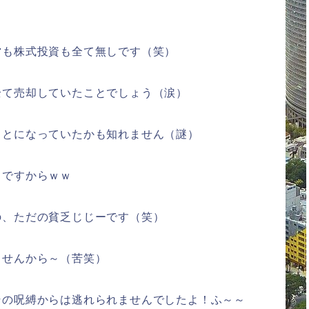
営も株式投資も全て無しです（笑）
全て売却していたことでしょう（涙）
ことになっていたかも知れません（謎）
ロですからｗｗ
の、ただの貧乏じじーです（笑）
ませんから～（苦笑）
その呪縛からは逃れられませんでしたよ！ふ～～