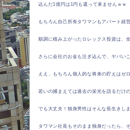
込んだ1億円は1円も還って来ませんｗｗ
もちろん自己所有タワマンもアパート経
順調に積み上がったロレックス投資は、
さらに会社のお金も注ぎ込んで、ヤバい
ええ、もちろん個人的な将来の貯えはゼ
若いの捕まえては過去の栄光を語るだけ
でも大丈夫！独身男性はそんな長生きし
タワマン社長もそのまま独身だったら、