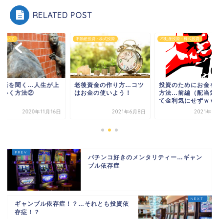
RELATED POST
について
不動産投資・株式投資
不動産投資・株式投資
の話を聞く…人生が上
老後資金の作り方…コツ
投資のためにお金を
くいく方法②
はお金の使いよう！
方法…前編（配当気
て金利気にせずｗｗ
2020年11月16日
2021年6月8日
2021年6
パチンコ好きのメンタリティー…ギャン
ブル依存症
ギャンブル依存症！？…それとも投資依
存症！？