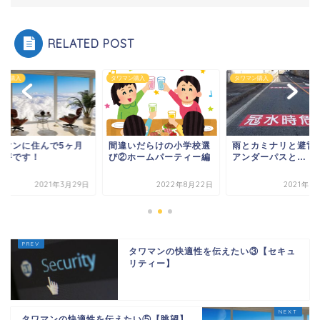
RELATED POST
マン購入
タワマン購入
タワマン購入
ワマンに住んで5ヶ月
間違いだらけの小学校選
雨とカミナリと避雷
総評です！
び②ホームパーティー編
アンダーパスと…
2021年3月29日
2022年8月22日
2021年7
タワマンの快適性を伝えたい③【セキュ
リティー】
タワマンの快適性を伝えたい⑤【眺望】