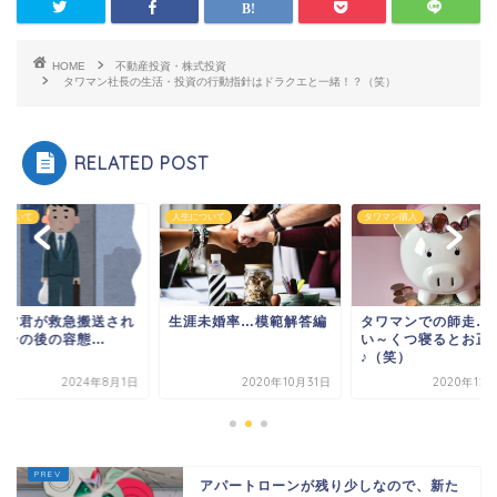
HOME
不動産投資・株式投資
タワマン社長の生活・投資の行動指針はドラクエと一緒！？（笑）
RELATED POST
について
人生について
タワマン購入
ンツ君が救急搬送され
生涯未婚率…模範解答編
タワマンでの師走…
、その後の容態…
い～くつ寝るとお正
♪（笑）
2024年8月1日
2020年10月31日
2020年12
アパートローンが残り少しなので、新た