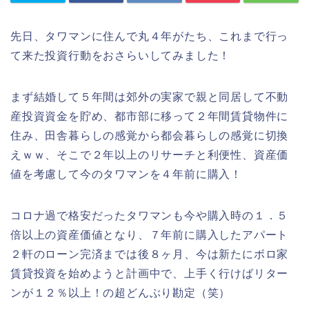
先日、タワマンに住んで丸４年がたち、これまで行っ
て来た投資行動をおさらいしてみました！
まず結婚して５年間は郊外の実家で親と同居して不動
産投資資金を貯め、都市部に移って２年間賃貸物件に
住み、田舎暮らしの感覚から都会暮らしの感覚に切換
えｗｗ、そこで２年以上のリサーチと利便性、資産価
値を考慮して今のタワマンを４年前に購入！
コロナ過で格安だったタワマンも今や購入時の１．５
倍以上の資産価値となり、７年前に購入したアパート
２軒のローン完済までは後８ヶ月、今は新たにボロ家
賃貸投資を始めようと計画中で、上手く行けばリター
ンが１２％以上！の超どんぶり勘定（笑）